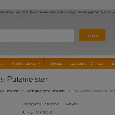
ля бетононасосов. Инструментарий, экипировка, химия для бетона, пус
Найти
на
О поставщике
Бренды
Доставка и Оплата
Б
я Putzmeister
ие Putzmeister
Запчасти пультов Putzmeister
Зажим панели управления Putzm
Производитель:
Putzmeister
0 отзывов
Артикул:
042152000