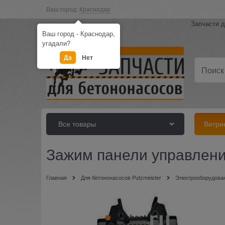
Ваш город:
Краснодар
Запчасти д
Ваш город - Краснодар,
угадали?
Да
Нет
Все товары
Витри
Зажим панели управлени
Главная
Для бетононасосов Putzmeister
Электрооборудован