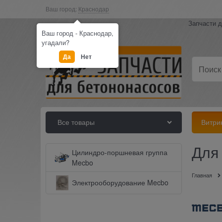
Ваш город:
Краснодар
Запчасти д
Ваш город - Краснодар,
угадали?
Да
Нет
Все товары
Витри
Для
Цилиндро-поршневая группа
Mecbo
Главная
Электрооборудование Mecbo