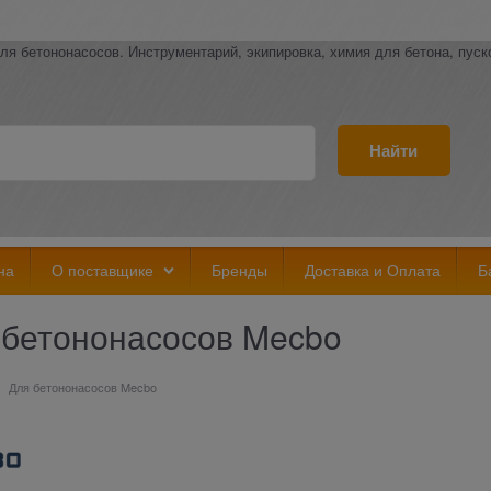
ля бетононасосов. Инструментарий, экипировка, химия для бетона, пус
Найти
на
О поставщике
Бренды
Доставка и Оплата
Б
 бетононасосов Mecbo
Для бетононасосов Mecbo