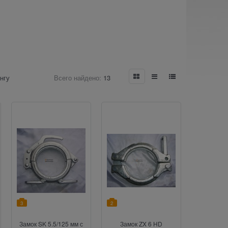
нгу
Всего найдено:
13
3
2
Замок SK 5.5/125 мм с
Замок ZX 6 HD