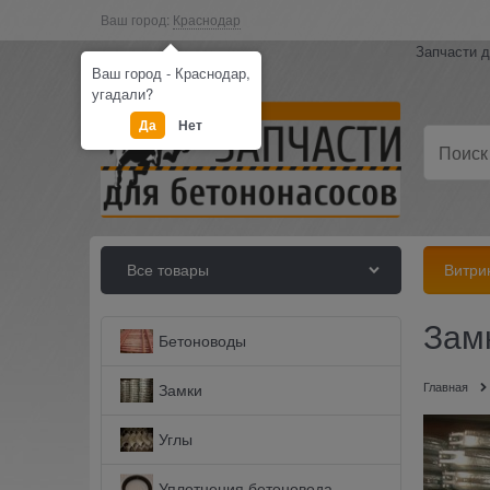
Ваш город:
Краснодар
Запчасти д
Ваш город - Краснодар,
угадали?
Да
Нет
Все товары
Витри
Зам
Бетоноводы
Главная
Замки
Углы
Уплотнения бетоновода