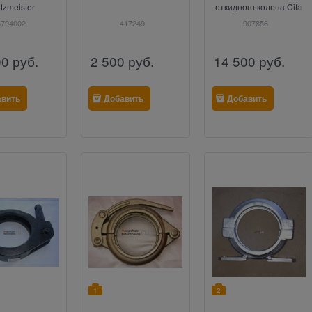
tzmeister
откидного колена Cifa
6794002
417249
907856
00
руб.
2 500
руб.
14 500
руб.
авить
Добавить
Добавить
1
2