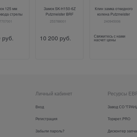
ок 125 мм
Замок SK-H150-6Z
Клин замка откидного
овода стрелы
Putzmeister BRF
колена Putzmeister
tzmeister
7707001
253788001
240945006
Свяжитесь с нами
0
руб.
10 200
руб.
насчет цены
Личный кабинет
Ресурсы Е
Вход
Завод СО "ГРАН
Регистрация
Торкрет.PRO
Забыли пароль?
Дисконтер запч