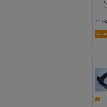
Pu
2
14 0
Доб
3