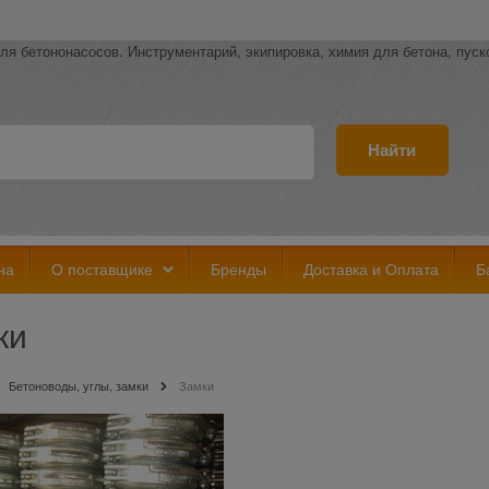
ля бетононасосов. Инструментарий, экипировка, химия для бетона, пус
Найти
на
О поставщике
Бренды
Доставка и Оплата
Б
ки
Бетоноводы, углы, замки
Замки