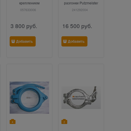
креплением
разгонки Putzmeister
Putzmeister
057633006
241292004
3 800
руб.
16 500
руб.
Добавить
Добавить
4
2