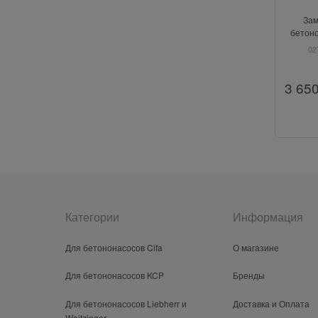
Зам
бетон
Pu
02
3 65
Категории
Информация
Для бетононасосов Cifa
О магазине
Для бетононасосов KCP
Бренды
Для бетононасосов Liebherr и
Доставка и Оплата
Waitzinger