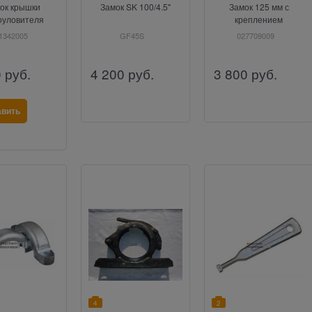
ок крышки
Замок SK 100/4.5"
Замок 125 мм с
уловителя
креплением
tzmeister
Putzmeister
1342005
GF45S
027709009
0
руб.
4 200
руб.
3 800
руб.
авить
4
2