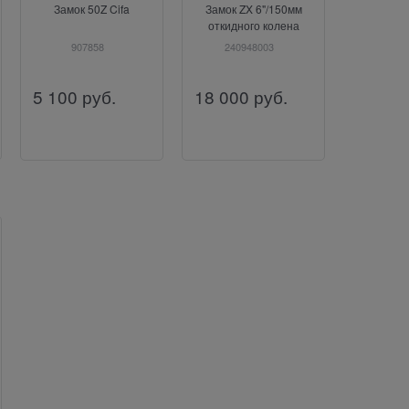
Замок 50Z Cifa
Замок ZX 6"/150мм
откидного колена
Putzmeister
907858
240948003
5 100
руб.
18 000
руб.