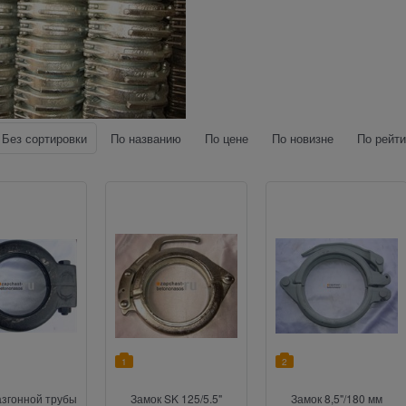
Без сортировки
По названию
По цене
По новизне
По рейти
1
2
азгонной трубы
Замок SK 125/5.5"
Замок 8,5"/180 мм