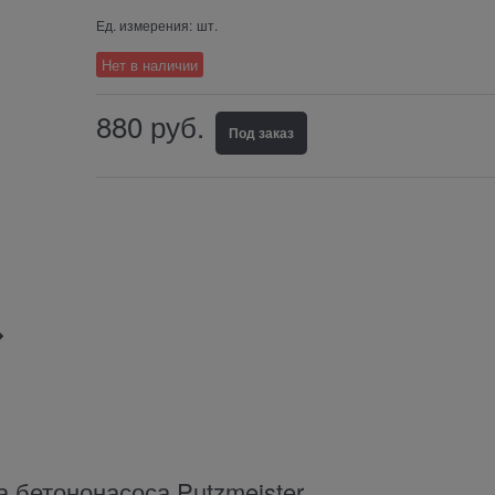
Ед. измерения:
шт.
Нет в наличии
880
руб.
Под заказ
бетононасоса Putzmeister.