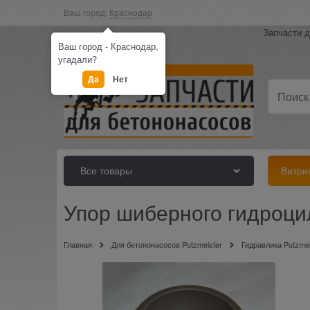
Ваш город:
Краснодар
Запчасти д
Ваш город - Краснодар,
угадали?
Да
Нет
Все товары
Витри
Упор шиберного гидроци
Главная
Для бетононасосов Putzmeister
Гидравлика Putzmei