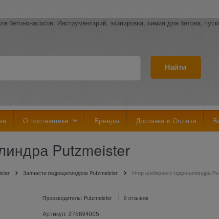
ля бетононасосов. Инструментарий, экипировка, химия для бетона, пус
Найти
на
О поставщике
Бренды
Доставка и Оплата
Б
линдра Putzmeister
ster
Запчасти гидроцилиндров Putzmeister
Упор шиберного гидроцилиндра Put
Производитель:
Putzmeister
0 отзывов
Артикул:
275694005