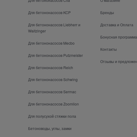
Для бетононасосов Cifa
О магазине
Для бетононасосов KCP
Бренды
Для бетононасосов Liebherr и
Доставка и Оплата
Waitzinger
Бонусная программа
Для бетононасосов Mecbo
Контакты
Для бетононасосов Putzmeister
Отзывы и предложе
Для бетононасосов Reich
Для бетононасосов Schwing
Для бетононасосов Sermac
Для бетононасосов Zoomlion
Для полусухой стяжки пола
Бетоноводы, углы, замки