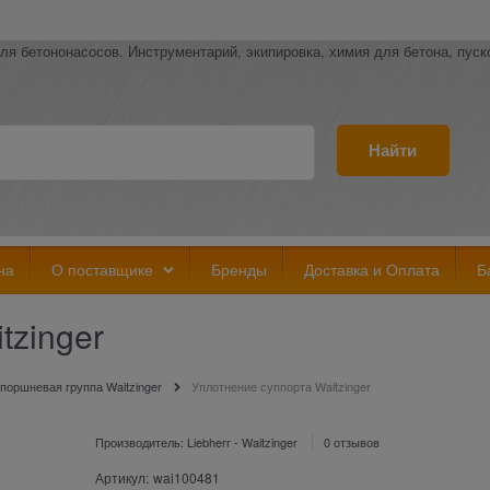
ля бетононасосов. Инструментарий, экипировка, химия для бетона, пус
Найти
на
О поставщике
Бренды
Доставка и Оплата
Б
tzinger
поршневая группа Waitzinger
Уплотнение суппорта Waitzinger
Производитель:
Liebherr - Waitzinger
0 отзывов
Артикул:
wai100481