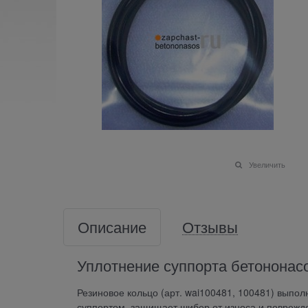
Увеличить
Описание
Отзывы
Уплотнение суппорта бетононасос
Резиновое кольцо (арт. wai100481, 100481) вып
суппортом, защищает шибер от износа и поврежде