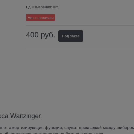
Ед. измерения:
шт.
Нет в наличии
400
руб.
Под заказ
а Waitzinger.
олняет амортизирующие функции, служит прокладкой между шиберо
ний, предотвращает попадание бетона внутрь узла.