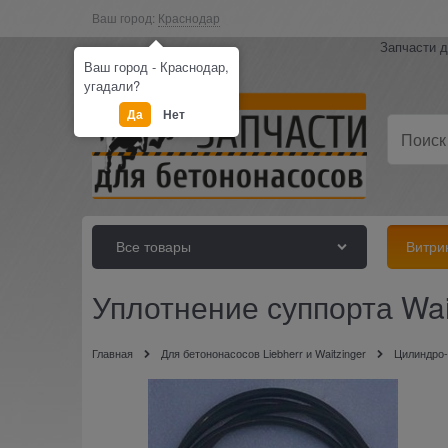
Ваш город:
Краснодар
Запчасти д
Ваш город - Краснодар,
угадали?
Да
Нет
Все товары
Витри
Уплотнение суппорта Wai
Главная
Для бетононасосов Liebherr и Waitzinger
Цилиндро-