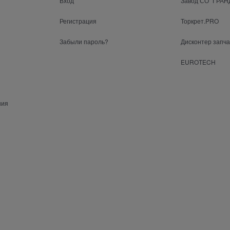
Вход
Завод СО "ГРАН
Регистрация
Торкрет.PRO
Забыли пароль?
Дисконтер запч
EUROTECH
ния