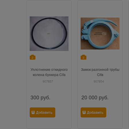
2
3
Уплотнение откидного
Замок разгонной трубы
колена бункера Cifa
Cifa
907857
907854
300
руб.
20 000
руб.
Добавить
Добавить