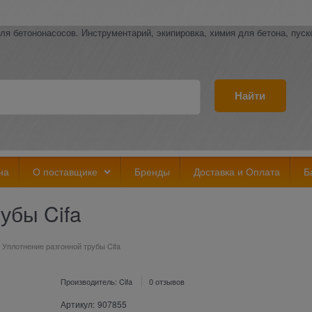
ля бетононасосов. Инструментарий, экипировка, химия для бетона, пус
Найти
на
О поставщике
Бренды
Доставка и Оплата
Б
убы Cifa
Уплотнение разгонной трубы Cifa
Производитель:
Cifa
0 отзывов
Артикул:
907855