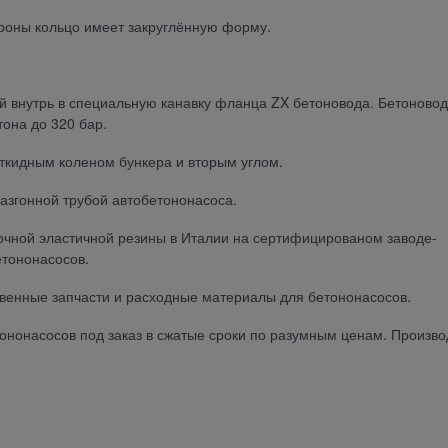
троны кольцо имеет закруглённую форму.
й внутрь в специальную канавку фланца ZX бетоновода. Бетоновод
она до 320 бар.
ткидным коленом бункера и вторым углом.
азгонной трубой автобетононасоса.
прочной эластичной резины в Италии на сертифицированом заводе-
етононасосов.
ственные запчасти и расходные материалы для бетононасосов.
ононасосов под заказ в сжатые сроки по разумным ценам. Произво