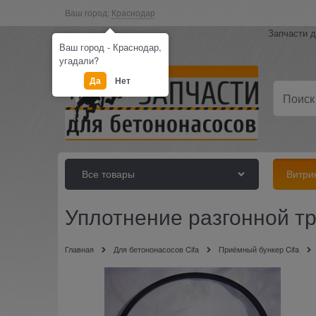
Ваш город:
Краснодар
Запчасти д
Ваш город - Краснодар,
угадали?
Да
Нет
Все товары
Витри
Уплотнение разгонной тр
Главная
Для бетононасосов Cifa
Приёмный бункер Cifa