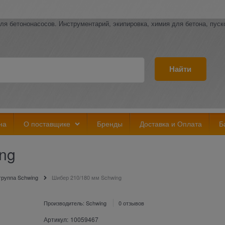
ля бетононасосов. Инструментарий, экипировка, химия для бетона, пус
Найти
на
О поставщике
Бренды
Доставка и Оплата
Б
ng
руппа Schwing
Шибер 210/180 мм Schwing
Производитель:
Schwing
0 отзывов
Артикул:
10059467