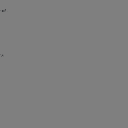
гой.
ля