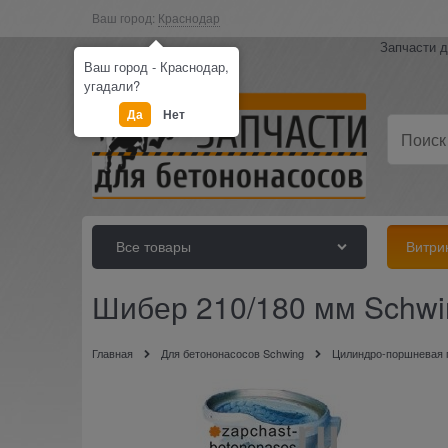
Ваш город:
Краснодар
Запчасти д
Ваш город - Краснодар,
угадали?
Да
Нет
Все товары
Витри
Шибер 210/180 мм Schwi
Главная
Для бетононасосов Schwing
Цилиндро-поршневая г