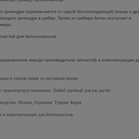
го цилиндра переключается от одной бетоноподающей гильзы к дру
ающего цилиндра в шибер. Затем из шибера бетон поступает в
нкера.
пчастей для бетононасосов.
фицированном заводе-производителе запчастей и комплектующих д
заказ в сжатые сроки по разумным ценам.
ез транспортную компанию. Любой удобный для вас расчёт.
водство: Италия, Германия, Турция, Корея.
сти и комплектующие для бетононасосов.