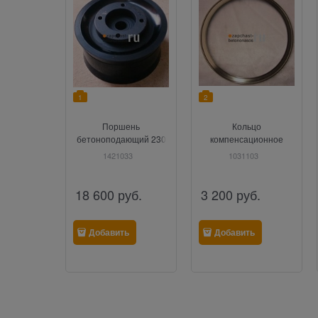
1
2
Поршень
Кольцо
бетоноподающий 230
компенсационное
мм Sermac
шибера Sermac
1421033
1031103
18 600
руб.
3 200
руб.
Добавить
Добавить