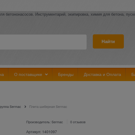
ля бетононасосов. Инструментарий, экипировка, химия для бетона, пус
Найти
на
О поставщике
Бренды
Доставка и Оплата
Б
руппа Sermac
Плита шиберная Sermac
Производитель:
Sermac
0 отзывов
Артикул:
1401097