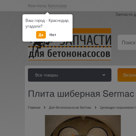
Ваш город:
Краснодар
Запчасти д
Ваш город - Краснодар,
угадали?
Да
Нет
Все товары
Витри
Плита шиберная Sermac
Главная
Для бетононасосов Sermac
Цилиндро-поршневая г