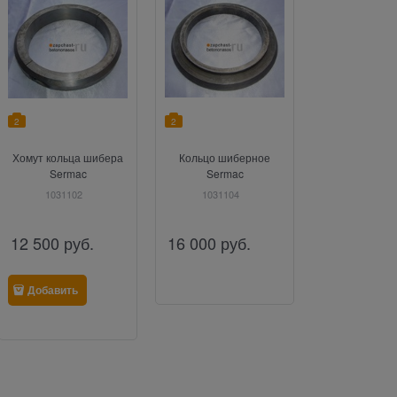
2
2
Хомут кольца шибера
Кольцо шиберное
Sermac
Sermac
1031102
1031104
12 500
руб.
16 000
руб.
Добавить