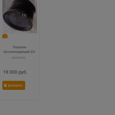
2
Поршень
бетоноподающий 230
мм Putzmeister
262893000
19 000
руб.
Добавить