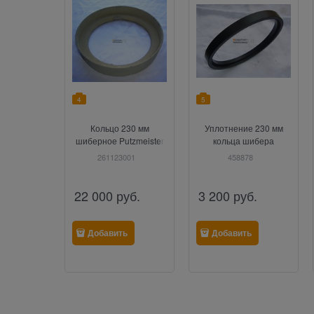
4
5
Кольцо 230 мм
Уплотнение 230 мм
шиберное Putzmeister
кольца шибера
Putzmeister
261123001
458878
22 000
руб.
3 200
руб.
Добавить
Добавить