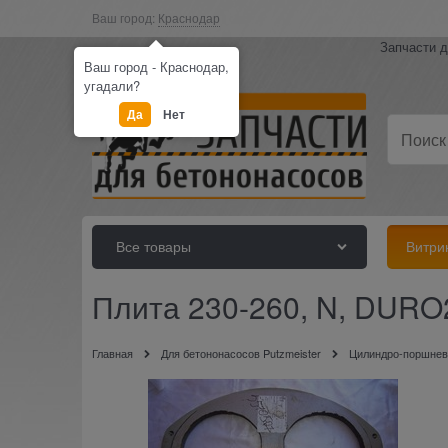
Ваш город:
Краснодар
Запчасти д
Ваш город - Краснодар,
угадали?
Да
Нет
Все товары
Витри
Плита 230-260, N, DURO
Главная
Для бетононасосов Putzmeister
Цилиндро-поршнева