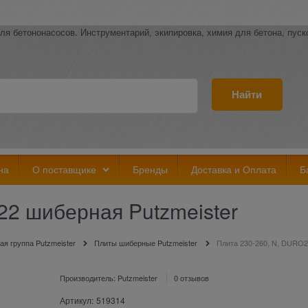
ля бетононасосов. Инструментарий, экипировка, химия для бетона, пус
Найти
на
О поставщике
Бренды
Доставка и Оплата
Б
22 шиберная Putzmeister
я группа Putzmeister
Плиты шиберные Putzmeister
Плита 230-260, N, DURO2
Производитель:
Putzmeister
0 отзывов
Артикул:
519314