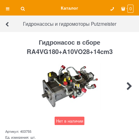
Каталог
0
Гидронасосы и гидромоторы Putzmeister
Гидронасос в сборе
RA4VG180+A10VO28+14cm3
Нет в наличии
Артикул:
403755
Ед. измерения:
шт.