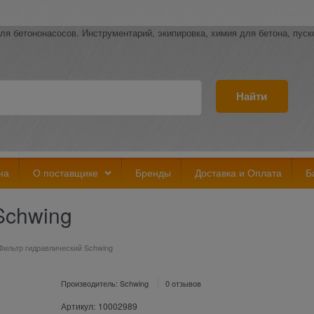
ля бетононасосов. Инструментарий, экипировка, химия для бетона, пус
Найти
на
О поставщике
Бренды
Доставка и Оплата
Б
Schwing
Фильтр гидравлический Schwing
Производитель:
Schwing
0 отзывов
Артикул:
10002989