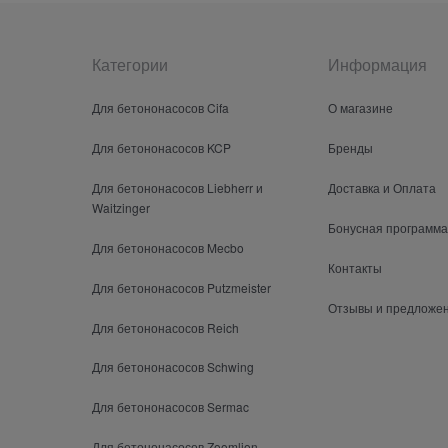
Категории
Информация
Для бетононасосов Cifa
О магазине
Для бетононасосов KCP
Бренды
Для бетононасосов Liebherr и
Доставка и Оплата
Waitzinger
Бонусная программа
Для бетононасосов Mecbo
Контакты
Для бетононасосов Putzmeister
Отзывы и предложе
Для бетононасосов Reich
Для бетононасосов Schwing
Для бетононасосов Sermac
Для бетононасосов Zoomlion