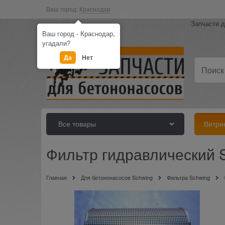
Ваш город:
Краснодар
Запчасти д
Ваш город - Краснодар,
угадали?
Да
Нет
Все товары
Витри
Фильтр гидравлический 
Главная
Для бетононасосов Schwing
Фильтра Schwing