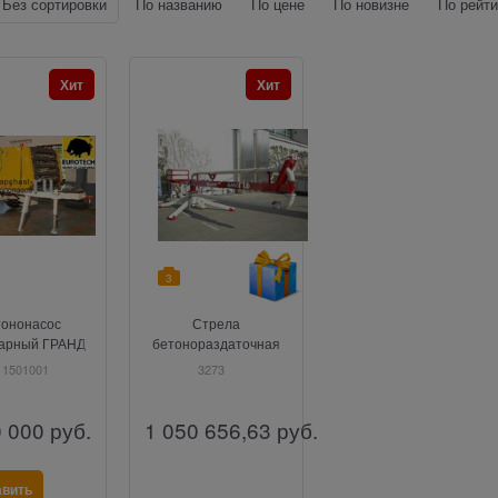
Без сортировки
По названию
По цене
По новизне
По рейти
Хит
Хит
3
тононасос
Стрела
арный ГРАНД -
бетонораздаточная
RIUS 703D
BOOM MAKINA 14
 1501001
3273
0 000
руб.
1 050 656,63
руб.
авить