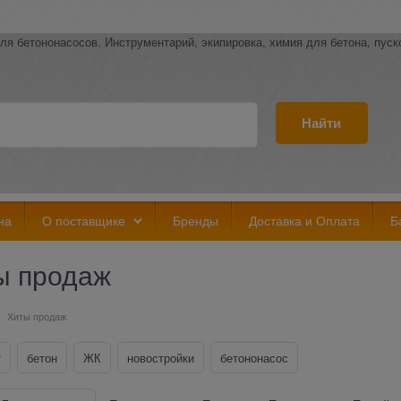
ля бетононасосов. Инструментарий, экипировка, химия для бетона, пус
Найти
на
О поставщике
Бренды
Доставка и Оплата
Б
ы продаж
Хиты продаж
т
бетон
ЖК
новостройки
бетононасос