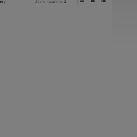
нгу
Всего найдено:
2