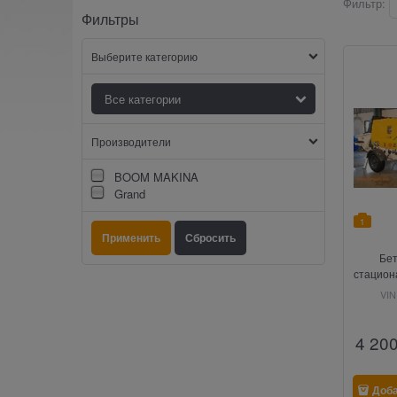
Фильтр:
Фильтры
Выберите категорию
Производители
BOOM MAKINA
Grand
1
Бе
стацион
AQUA
VIN
4 20
Доб