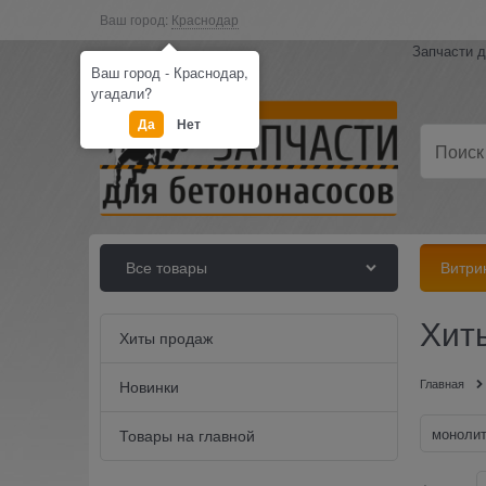
Ваш город:
Краснодар
Запчасти д
Ваш город - Краснодар,
угадали?
Да
Нет
Все товары
Витри
Хит
Хиты продаж
Главная
Новинки
моноли
Товары на главной